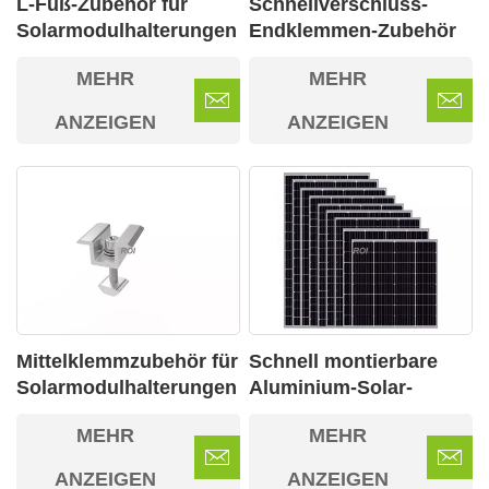
L-Fuß-Zubehör für
Schnellverschluss-
Solarmodulhalterungen
Endklemmen-Zubehör
für Dachtypen 02
für
MEHR
MEHR
Solarmontagesysteme
ANZEIGEN
ANZEIGEN
Mittelklemmzubehör für
Schnell montierbare
Solarmodulhalterungen
Aluminium-Solar-
für Dachtypen
Montagehalterungen
MEHR
MEHR
für gewerbliche
Projekte
ANZEIGEN
ANZEIGEN