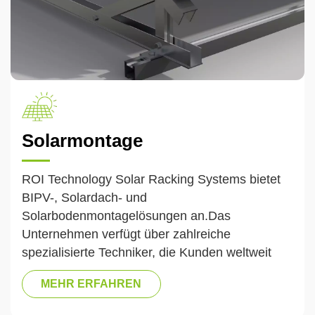
Solarmontage
ROI Technology Solar Racking Systems bietet
BIPV-, Solardach- und
Solarbodenmontagelösungen an.Das
Unternehmen verfügt über zahlreiche
spezialisierte Techniker, die Kunden weltweit
Komplettlösungen für Solarnachführungs- und
MEHR ERFAHREN
BIPV-Systeme (Gebäudeintegrierte
Photovoltaik) anbieten – von der