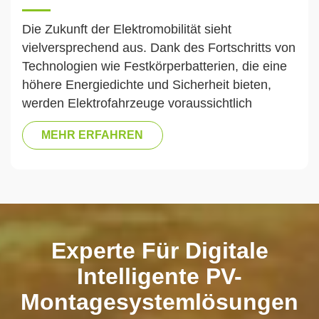
Die Zukunft der Elektromobilität sieht
vielversprechend aus. Dank des Fortschritts von
Technologien wie Festkörperbatterien, die eine
höhere Energiedichte und Sicherheit bieten,
werden Elektrofahrzeuge voraussichtlich
größere Reichweiten und kürzere Ladezeiten
MEHR ERFAHREN
erreichen. Die Integration von
Elektrofahrzeugen in intelligente Stromnetze
ermöglicht zudem eine effizientere Nutzung
erneuerbarer Energien wie Solar- und
Windkraft. Mit der Weiterentwicklung autonomer
Fahrtechnologien werden Elektrofahrzeuge
Experte Für Digitale
außerdem zu einem wichtigen Bestandteil
intelligenter Verkehrssysteme und verändern so
Intelligente PV-
die urbane Mobilität. Zusammenfassend lässt
Montagesystemlösungen
sich sagen, dass Elektrofahrzeuge nicht nur