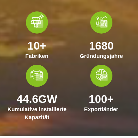
herkömmliche Fahrzeuge ersetzen, sondern ein
entscheidender Beitrag zu den globalen
Bemühungen um Klimaneutralität und eine
nachhaltige Zukunft sind. Mit dem
fortschreitenden technologischen Fortschritt und
10
+
1680
der Optimierung der Wertschöpfungskette
werden Elektrofahrzeuge im globalen
Fabriken
Gründungsjahre
Automobilmarkt sicherlich eine immer wichtigere
Rolle einnehmen.
44
.
6
GW
100
+
Kumulative installierte
Exportländer
Kapazität