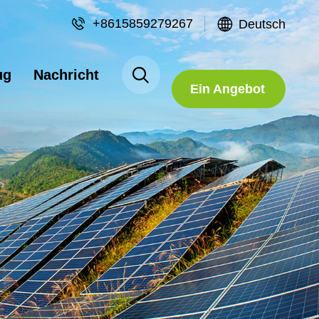
+8615859279267
Deutsch
Fordern Sie
ug
Nachricht
Ein Angebot
An