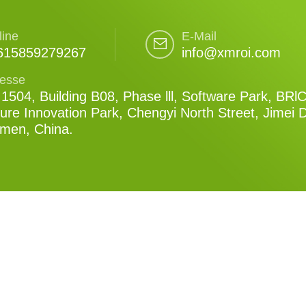
line
E-Mail
615859279267
info@xmroi.com
esse
1504, Building B08, Phase lll, Software Park, BRl
ure Innovation Park, Chengyi North Street, Jimei Di
amen, China.