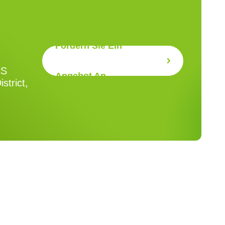
Fordern Sie Ein
CS
Angebot An
strict,