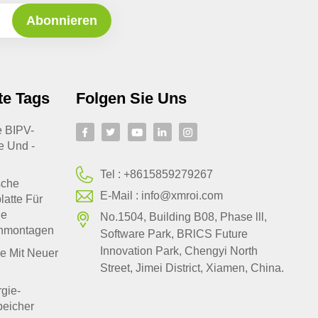
te Tags
Folgen Sie Uns
te BIPV-
e Und -
Tel :
+8615859279267
sche
E-Mail :
info@xmroi.com
latte Für
le
No.1504, Building B08, Phase lll,
hmontagen
Software Park, BRlCS Future
Innovation Park, Chengyi North
e Mit Neuer
Street, Jimei District, Xiamen, China.
gie-
peicher