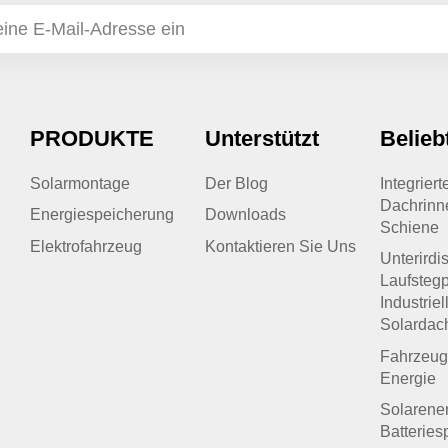
PRODUKTE
Unterstützt
Belieb
Solarmontage
Der Blog
Integrier
Dachrinn
Energiespeicherung
Downloads
Schiene
Elektrofahrzeug
Kontaktieren Sie Uns
Unterirdi
Laufstegp
Industriel
Solardac
Fahrzeug
Energie
Solarener
Batteries