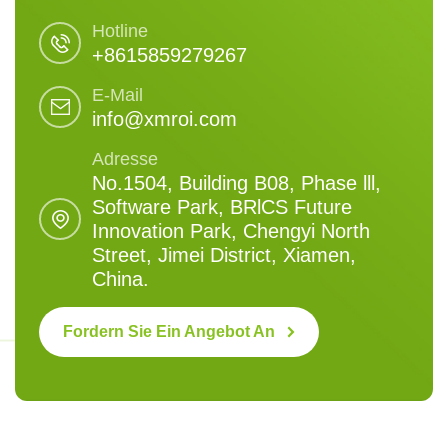
Hotline
+8615859279267
E-Mail
info@xmroi.com
Adresse
No.1504, Building B08, Phase lll,
Software Park, BRlCS Future
Innovation Park, Chengyi North
Street, Jimei District, Xiamen,
China.
Fordern Sie Ein Angebot An