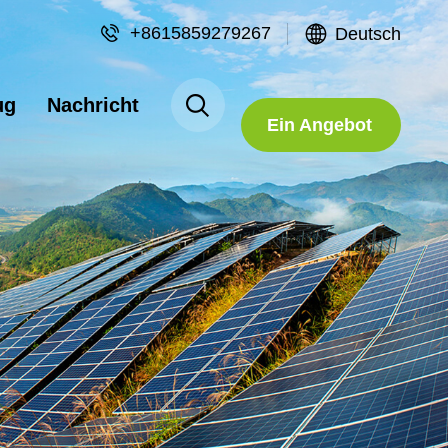
+8615859279267
Deutsch
Fordern Sie
ug
Nachricht
Ein Angebot
An