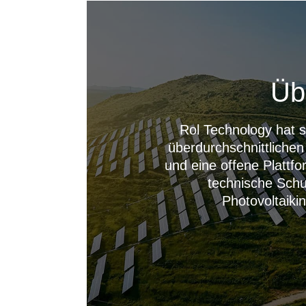
Üb
Rol Technology hat s
überdurchschnittlichen
und eine offene Plattf
technische Schu
Photovoltaiki
--------------占位---------------