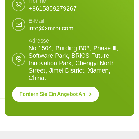
Hotline
+8615859279267
E-Mail
info@xmroi.com
Adresse
No.1504, Building B08, Phase lll,
Software Park, BRlCS Future
Innovation Park, Chengyi North
Street, Jimei District, Xiamen,
China.
Fordern Sie Ein Angebot An