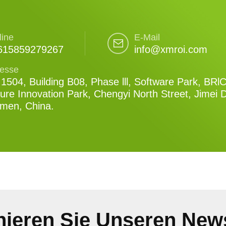
line
E-Mail
615859279267
info@xmroi.com
esse
1504, Building B08, Phase lll, Software Park, BRl
ure Innovation Park, Chengyi North Street, Jimei Di
amen, China.
ieren Sie Unseren News