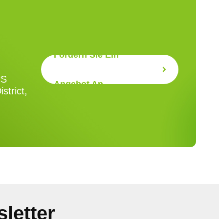
Fordern Sie Ein
CS
Angebot An
strict,
letter