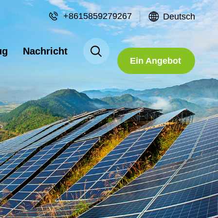
+8615859279267
Deutsch
Fordern Sie
ug
Nachricht
Ein Angebot
An