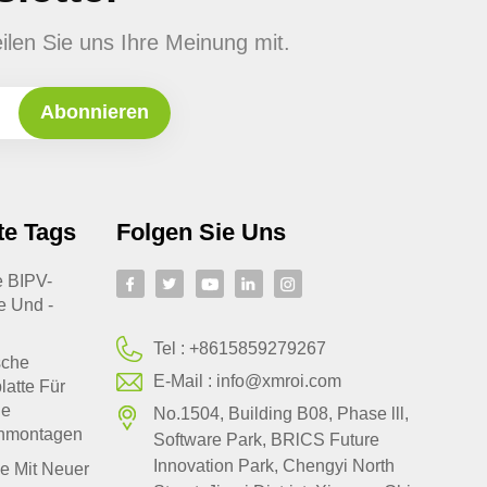
ilen Sie uns Ihre Meinung mit.
te Tags
Folgen Sie Uns
te BIPV-
e Und -
Tel :
+8615859279267
sche
E-Mail :
info@xmroi.com
latte Für
le
No.1504, Building B08, Phase lll,
hmontagen
Software Park, BRlCS Future
Innovation Park, Chengyi North
e Mit Neuer