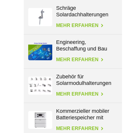
Schräge
Solardachhalterungen
für L-Füße
MEHR ERFAHREN
Engineering,
Beschaffung und Bau
im Energiebereich
MEHR ERFAHREN
Zubehör für
Solarmodulhalterungen
für alle Dachtypen
MEHR ERFAHREN
Kommerzieller mobiler
Batteriespeicher mit
großer Kapazität von
MEHR ERFAHREN
2,3 kWh