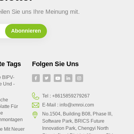
ilen Sie uns Ihre Meinung mit.
te Tags
Folgen Sie Uns
te BIPV-
e Und -
Tel :
+8615859279267
sche
E-Mail :
info@xmroi.com
latte Für
le
No.1504, Building B08, Phase lll,
hmontagen
Software Park, BRlCS Future
Innovation Park, Chengyi North
e Mit Neuer