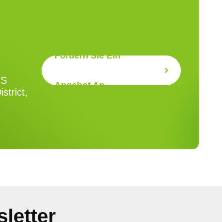
Fordern Sie Ein
CS
Angebot An
strict,
letter