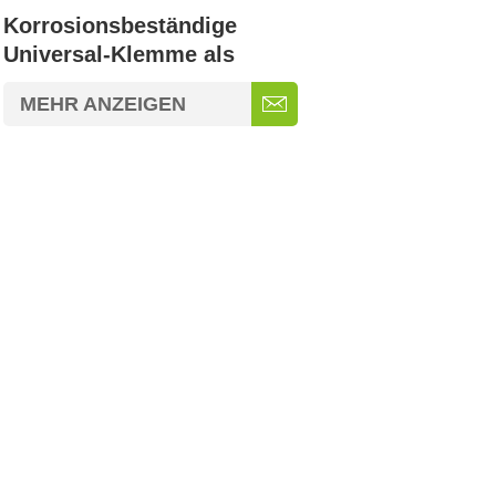
Korrosionsbeständige
Universal-Klemme als
Zubehör für
MEHR ANZEIGEN
Solarmodulhalterungen