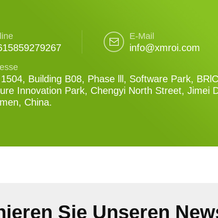
line
E-Mail
615859279267
info@xmroi.com
esse
1504, Building B08, Phase lll, Software Park, BRl
ure Innovation Park, Chengyi North Street, Jimei Di
amen, China.
ieren Sie Unseren News