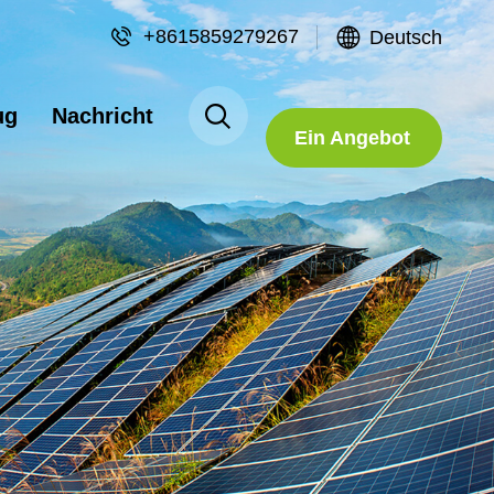
+8615859279267
Deutsch
Fordern Sie
ug
Nachricht
Ein Angebot
An