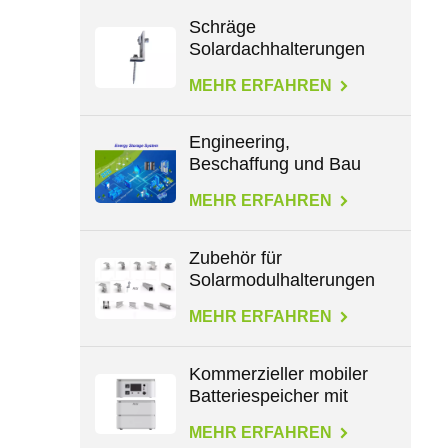
Schräge
Solardachhalterungen
für L-Füße
MEHR ERFAHREN
Engineering,
Beschaffung und Bau
im Energiebereich
MEHR ERFAHREN
Zubehör für
Solarmodulhalterungen
für alle Dachtypen
MEHR ERFAHREN
Kommerzieller mobiler
Batteriespeicher mit
großer Kapazität von
MEHR ERFAHREN
2,3 kWh