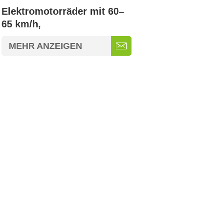
Elektromotorräder mit 60–
65 km/h,
Scheibenbremse/Scheibenbremse
MEHR ANZEIGEN
+ CBS, 12-Zoll-72-V/32-Ah-
Bleiakku