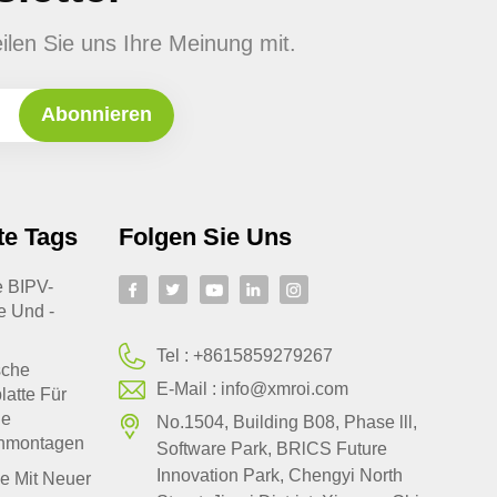
ilen Sie uns Ihre Meinung mit.
te Tags
Folgen Sie Uns
te BIPV-
e Und -
Tel :
+8615859279267
sche
E-Mail :
info@xmroi.com
latte Für
le
No.1504, Building B08, Phase lll,
hmontagen
Software Park, BRlCS Future
Innovation Park, Chengyi North
e Mit Neuer