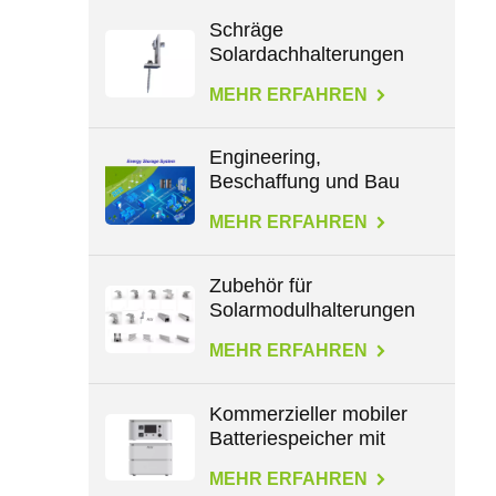
Schräge
Solardachhalterungen
für L-Füße
MEHR ERFAHREN
Engineering,
Beschaffung und Bau
im Energiebereich
MEHR ERFAHREN
Zubehör für
Solarmodulhalterungen
für alle Dachtypen
MEHR ERFAHREN
Kommerzieller mobiler
Batteriespeicher mit
großer Kapazität von
MEHR ERFAHREN
2,3 kWh