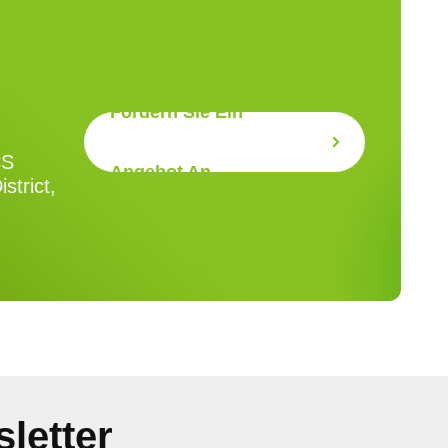
Fordern Sie Ein
CS
Angebot An
strict,
letter