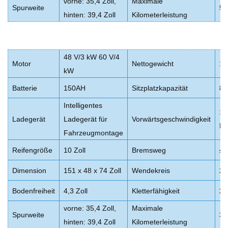
vorne: 35,4 Zoll,
Maximale
Spurweite
50
hinten: 39,4 Zoll
Kilometerleistung
48 V/3 kW 60 V/4
Motor
Nettogewicht
16
kW
Batterie
150AH
Sitzplatzkapazität
8 
Intelligentes
17
Ladegerät
Ladegerät für
Vorwärtsgeschwindigkeit
Me
Fahrzeugmontage
Reifengröße
10 Zoll
Bremsweg
≤2
Dimension
151 x 48 x 74 Zoll
Wendekreis
20
Bodenfreiheit
4,3 Zoll
Kletterfähigkeit
2
vorne: 35,4 Zoll,
Maximale
Spurweite
38
hinten: 39,4 Zoll
Kilometerleistung