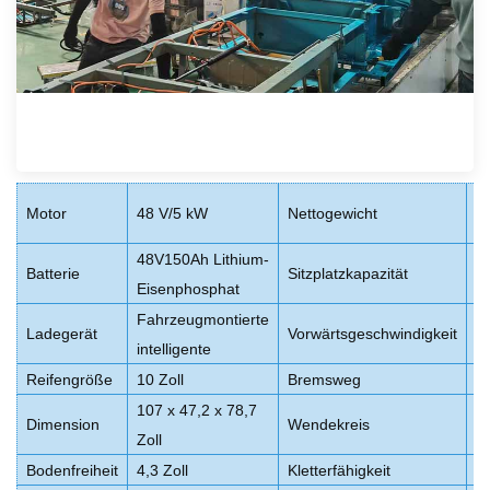
1
Motor
48 V/5 kW
Nettogewicht
P
48V150Ah Lithium-
2
Batterie
Sitzplatzkapazität
Eisenphosphat
P
Fahrzeugmontierte
2
Ladegerät
Vorwärtsgeschwindigkeit
intelligente
k
Reifengröße
10 Zoll
Bremsweg
≤
107 x 47,2 x 78,7
≤
Dimension
Wendekreis
Zoll
Zo
Bodenfreiheit
4,3 Zoll
Kletterfähigkeit
2