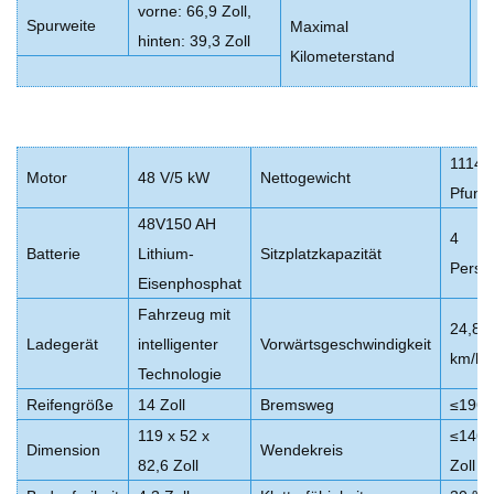
vorne: 66,9 Zoll,
Spurweite
Maximal
4
hinten: 39,3 Zoll
Kilometerstand
M
1114
Motor
48 V/5 kW
Nettogewicht
Pfund
48V150 AH
4
Batterie
Lithium-
Sitzplatzkapazität
Perso
Eisenphosphat
Fahrzeug mit
24,85
Ladegerät
intelligenter
Vorwärtsgeschwindigkeit
km/h
Technologie
Reifengröße
14 Zoll
Bremsweg
≤196 Z
119 x 52 x
≤146,
Dimension
Wendekreis
82,6 Zoll
Zoll