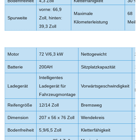
Bodenfreiheit
4,3 Zoll
Kletterfähigkeit
30 %
vorne: 66,9
Maximale
68
Spurweite
Zoll, hinten:
Kilometerleistung
Meile
39,3 Zoll
Motor
72 V/6,3 kW
Nettogewicht
26
Batterie
200AH
Sitzplatzkapazität
14
Intelligentes
17
Ladegerät
Ladegerät für
Vorwärtsgeschwindigkeit
Me
Fahrzeugmontage
Reifengröße
12/14 Zoll
Bremsweg
≤2
Dimension
207 x 56 x 76 Zoll
Wendekreis
20
Bodenfreiheit
5,9/6,5 Zoll
Kletterfähigkeit
2