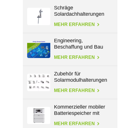
Schräge
Solardachhalterungen
für L-Füße
MEHR ERFAHREN
Engineering,
Beschaffung und Bau
im Energiebereich
MEHR ERFAHREN
Zubehör für
Solarmodulhalterungen
für alle Dachtypen
MEHR ERFAHREN
Kommerzieller mobiler
Batteriespeicher mit
großer Kapazität von
MEHR ERFAHREN
2,3 kWh