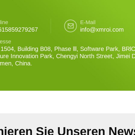
line
E-Mail
615859279267
info@xmroi.com
esse
1504, Building B08, Phase lll, Software Park, BRl
ure Innovation Park, Chengyi North Street, Jimei Di
amen, China.
ieren Sie Unseren News