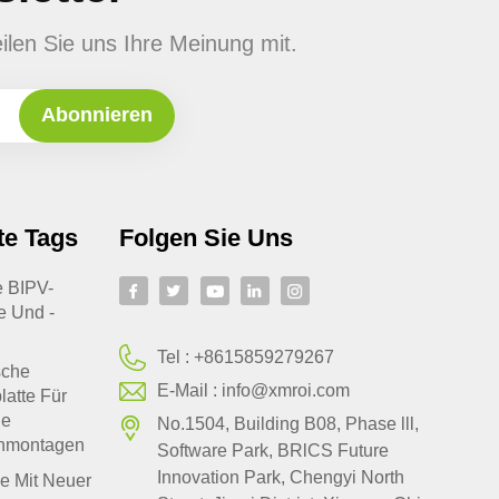
ilen Sie uns Ihre Meinung mit.
te Tags
Folgen Sie Uns
te BIPV-
e Und -
Tel :
+8615859279267
sche
E-Mail :
info@xmroi.com
latte Für
le
No.1504, Building B08, Phase lll,
hmontagen
Software Park, BRlCS Future
Innovation Park, Chengyi North
e Mit Neuer