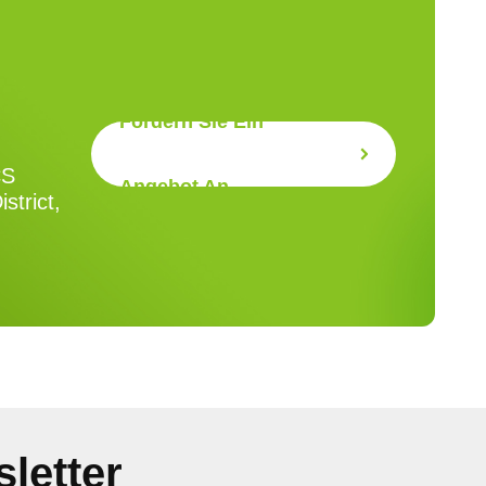
Fordern Sie Ein
CS
Angebot An
strict,
letter