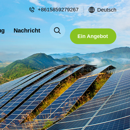
+8615859279267
Deutsch
Fordern Sie
ug
Nachricht
Ein Angebot
An