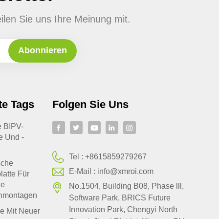
ilen Sie uns Ihre Meinung mit.
te Tags
Folgen Sie Uns
te BIPV-
e Und -
Tel :
+8615859279267
sche
E-Mail :
info@xmroi.com
latte Für
le
No.1504, Building B08, Phase lll,
hmontagen
Software Park, BRlCS Future
Innovation Park, Chengyi North
e Mit Neuer