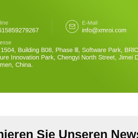
line
E-Mail
615859279267
info@xmroi.com
esse
1504, Building B08, Phase lll, Software Park, BRl
ure Innovation Park, Chengyi North Street, Jimei Di
amen, China.
ieren Sie Unseren News