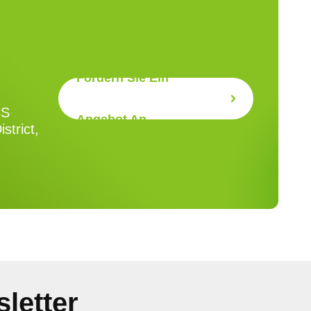
Fordern Sie Ein
CS
Angebot An
strict,
letter