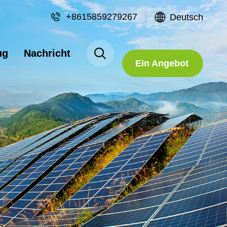
+8615859279267
Deutsch
Fordern Sie
ug
Nachricht
Ein Angebot
An