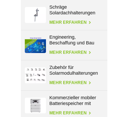
Schräge
Solardachhalterungen
für L-Füße
MEHR ERFAHREN
Engineering,
Beschaffung und Bau
im Energiebereich
MEHR ERFAHREN
Zubehör für
Solarmodulhalterungen
für alle Dachtypen
MEHR ERFAHREN
Kommerzieller mobiler
Batteriespeicher mit
großer Kapazität von
MEHR ERFAHREN
2,3 kWh