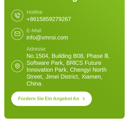
Hotline
+8615859279267
E-Mail
info@xmroi.com
Adresse
No.1504, Building B08, Phase lll,
Software Park, BRlCS Future
Innovation Park, Chengyi North
Street, Jimei District, Xiamen,
China.
Fordern Sie Ein Angebot An