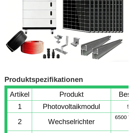
Produktspezifikationen
Artikel
Produkt
Besc
1
Photovoltaikmodul
59
6500 W
2
Wechselrichter