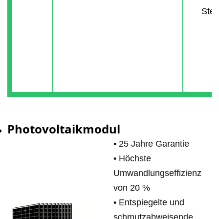
Stec
Photovoltaikmodul
• 25 Jahre Garantie
•
Höchste
Umwandlungseffizienz
von 20 %
•
Entspiegelte und
schmutzabweisende