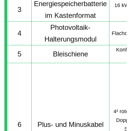
Energiespeicherbatterie
16 kWh
3
im Kastenformat
Photovoltaik-
4
Flachda
Halterungsmodul
Konfig
5
Bleischiene
4² rote
Doppel
6
Plus- und Minuskabel
Sä