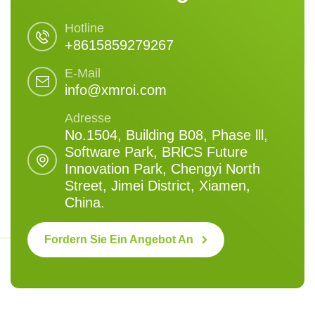
Hotline
+8615859279267
E-Mail
info@xmroi.com
Adresse
No.1504, Building B08, Phase lll,
Software Park, BRlCS Future
Innovation Park, Chengyi North
Street, Jimei District, Xiamen,
China.
Fordern Sie Ein Angebot An