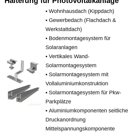
Halterung für Photovoltaikanlage
•
Wohnhausdach (Kippdach)
•
Gewerbedach (Flachdach &
Werkstattdach)
•
Bodenmontagesystem für
Solaranlagen
•
Vertikales Wand-
Solarmontagesystem
•
Solarmontagesystem mit
Vollaluminiumkonstruktion
•
Solarmontagesystem für Pkw-
Parkplätze
•
Aluminiumkomponenten
seitliche
Druckanordnung
Mittelspannungskomponente