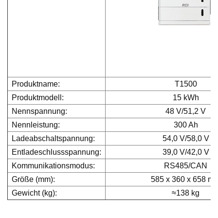
Produktname:
T1500
Produktmodell:
15 kWh
Nennspannung:
48 V/51,2 V
Nennleistung:
300 Ah
Ladeabschaltspannung:
54,0 V/58,0 V
Entladeschlussspannung:
39,0 V/42,0 V
Kommunikationsmodus:
RS485/CAN
Größe (mm):
585 x 360 x 658 m
Gewicht (kg):
≈
138 kg